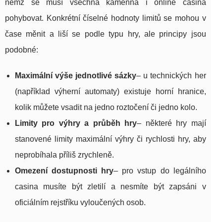
němž se musí všechna kamenná i online casina
pohybovat. Konkrétní číselné hodnoty limitů se mohou v
čase měnit a liší se podle typu hry, ale principy jsou
podobné:
Maximální výše jednotlivé sázky
– u technických her
(například výherní automaty) existuje horní hranice,
kolik můžete vsadit na jedno roztočení či jedno kolo.
Limity pro výhry a průběh hry
– některé hry mají
stanovené limity maximální výhry či rychlosti hry, aby
neprobíhala příliš zrychleně.
Omezení dostupnosti hry
– pro vstup do legálního
casina musíte být zletilí a nesmíte být zapsáni v
oficiálním rejstříku vyloučených osob.