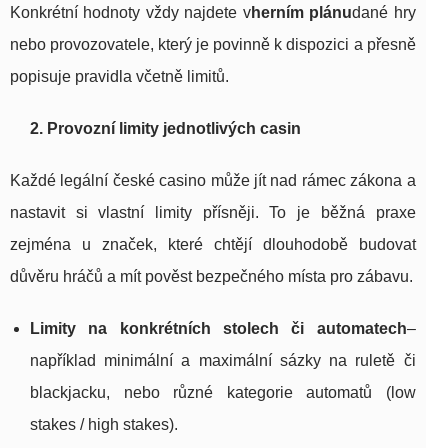
Konkrétní hodnoty vždy najdete v
herním plánu
dané hry
nebo provozovatele, který je povinně k dispozici a přesně
popisuje pravidla včetně limitů.
2. Provozní limity jednotlivých casin
Každé legální české casino může jít nad rámec zákona a
nastavit si vlastní limity přísněji. To je běžná praxe
zejména u značek, které chtějí dlouhodobě budovat
důvěru hráčů a mít pověst bezpečného místa pro zábavu.
Limity na konkrétních stolech či automatech
–
například minimální a maximální sázky na ruletě či
blackjacku, nebo různé kategorie automatů (low
stakes / high stakes).