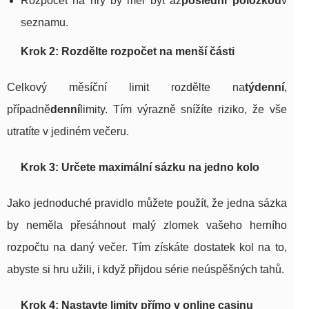
Rozpočet na hry by měl být až
poslední položkou
v
seznamu.
Krok 2: Rozdělte rozpočet na menší části
Celkový měsíční limit rozdělte na
týdenní
,
případně
denní
limity. Tím výrazně snížíte riziko, že vše
utratíte v jediném večeru.
Krok 3: Určete maximální sázku na jedno kolo
Jako jednoduché pravidlo můžete použít, že jedna sázka
by neměla přesáhnout malý zlomek vašeho herního
rozpočtu na daný večer. Tím získáte dostatek kol na to,
abyste si hru užili, i když přijdou série neúspěšných tahů.
Krok 4: Nastavte limity přímo v online casinu