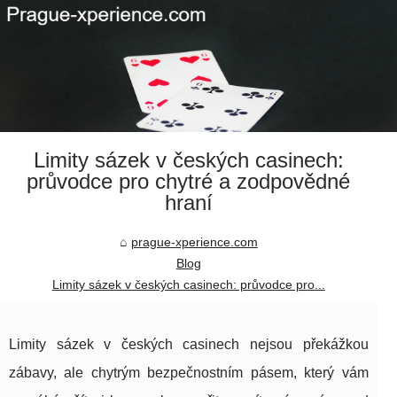
Limity sázek v českých casinech:
průvodce pro chytré a zodpovědné
hraní
prague-xperience.com
Blog
Limity sázek v českých casinech: průvodce pro...
Limity sázek v českých casinech nejsou překážkou
zábavy, ale chytrým bezpečnostním pásem, který vám