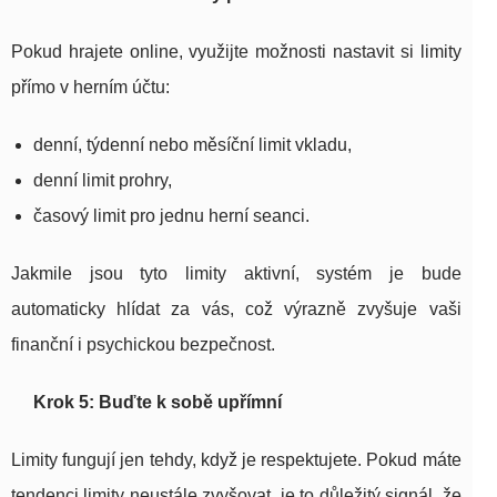
Pokud hrajete online, využijte možnosti nastavit si limity
přímo v herním účtu:
denní, týdenní nebo měsíční limit vkladu,
denní limit prohry,
časový limit pro jednu herní seanci.
Jakmile jsou tyto limity aktivní, systém je bude
automaticky hlídat za vás, což výrazně zvyšuje vaši
finanční i psychickou bezpečnost.
Krok 5: Buďte k sobě upřímní
Limity fungují jen tehdy, když je respektujete. Pokud máte
tendenci limity neustále zvyšovat, je to důležitý signál, že