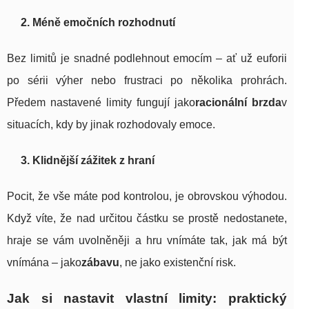
2. Méně emočních rozhodnutí
Bez limitů je snadné podlehnout emocím – ať už euforii
po sérii výher nebo frustraci po několika prohrách.
Předem nastavené limity fungují jako
racionální brzda
v
situacích, kdy by jinak rozhodovaly emoce.
3. Klidnější zážitek z hraní
Pocit, že vše máte pod kontrolou, je obrovskou výhodou.
Když víte, že nad určitou částku se prostě nedostanete,
hraje se vám uvolněněji a hru vnímáte tak, jak má být
vnímána – jako
zábavu
, ne jako existenční risk.
Jak si nastavit vlastní limity: praktický