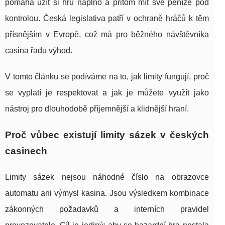
pomáhá užít si hru naplno a přitom mít své peníze pod
kontrolou. Česká legislativa patří v ochraně hráčů k těm
přísnějším v Evropě, což má pro běžného návštěvníka
casina řadu výhod.
V tomto článku se podíváme na to, jak limity fungují, proč
se vyplatí je respektovat a jak je můžete využít jako
nástroj pro dlouhodobě příjemnější a klidnější hraní.
Proč vůbec existují limity sázek v českých
casinech
Limity sázek nejsou náhodné číslo na obrazovce
automatu ani výmysl kasina. Jsou výsledkem kombinace
zákonných požadavků a interních pravidel