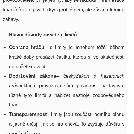
provozovatele. Cíl je jediný: aby se hazardní hra nestala
finančním ani psychickým problémem, ale zůstala formou
zábavy.
Hlavní důvody zavádění limitů
Ochrana hráčů
– s limity je mnohem těžší během
krátké doby prosázet částku, kterou si ve skutečnosti
nemůžete dovolit.
Dodržování zákona
– český
Zákon o hazardních
hrách
ukládá provozovatelům povinnost nastavovat
různé typy limitů a nabízet nástroje zodpovědného
hraní.
Transparentnost
– limity jsou součástí herního plánu
a jasně určují, jak se hra chová. To zvyšuje důvěru v
prostředí casina.